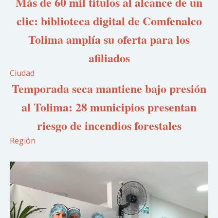
Más de 60 mil títulos al alcance de un
clic: biblioteca digital de Comfenalco
Tolima amplía su oferta para los
afiliados
Ciudad
Temporada seca mantiene bajo presión
al Tolima: 28 municipios presentan
riesgo de incendios forestales
Región