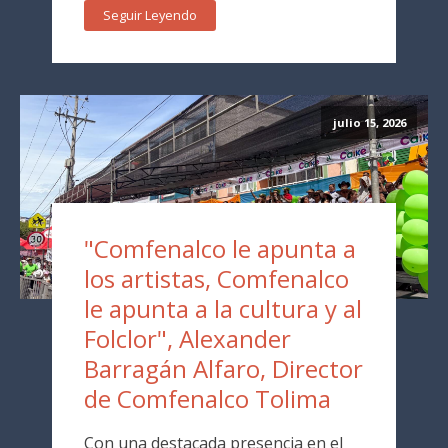
Seguir Leyendo
julio 15, 2026
"Comfenalco le apunta a
los artistas, Comfenalco
le apunta a la cultura y al
Folclor", Alexander
Barragán Alfaro, Director
de Comfenalco Tolima
Con una destacada presencia en el