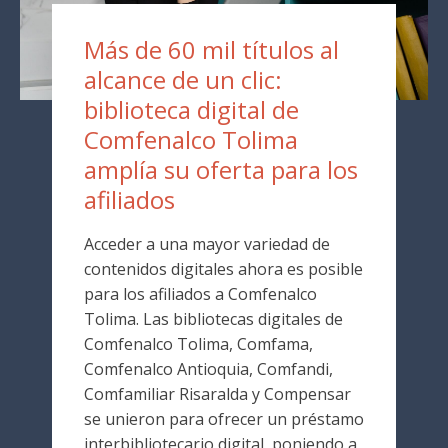
Más de 60 mil títulos al
alcance de un clic:
biblioteca digital de
Comfenalco Tolima
amplía su oferta para los
afiliados
Acceder a una mayor variedad de
contenidos digitales ahora es posible
para los afiliados a Comfenalco
Tolima. Las bibliotecas digitales de
Comfenalco Tolima, Comfama,
Comfenalco Antioquia, Comfandi,
Comfamiliar Risaralda y Compensar
se unieron para ofrecer un préstamo
interbibliotecario digital, poniendo a