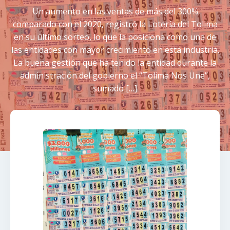
Un aumento en las ventas de más del 300%
comparado con el 2020, registró la Lotería del Tolima
en su último sorteo, lo que la posiciona como una de
las entidades con mayor crecimiento en esta industria.
La buena gestión que ha tenido la entidad durante la
administración del gobierno el “Tolima Nos Une”,
sumado […]