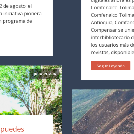
 de agosto: el
Comfenalco Tolima. 
 iniciativa pionera
Comfenalco Tolim
un programa de
Antioquia, Comfand
Compensar se unie
interbibliotecario 
los usuarios más de
revistas, disponible
Seguir Leyendo
julio 29, 2026
a puedes