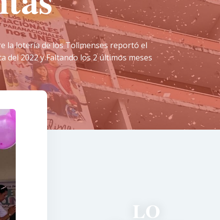
ntas
 la lotería de los Tolimenses reportó el
ta del 2022 y Faltando los 2 últimos meses
LO