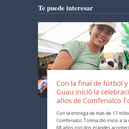
Te puede interesar
Con la final de fútbol y
Guau inició la celebrac
años de Comfenalco T
Con la entrega de más de 17 millo
Comfenalco Tolima dio inicio a la
68 años con dos grandes aconteci