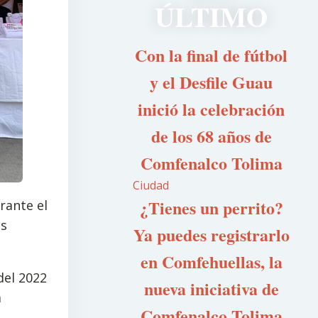
ÚLTIMO
Con la final de fútbol
y el Desfile Guau
inició la celebración
de los 68 años de
Comfenalco Tolima
Ciudad
¿Tienes un perrito?
rante el
es
Ya puedes registrarlo
en Comfehuellas, la
del 2022
nueva iniciativa de
a
Comfenalco Tolima