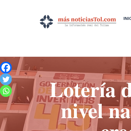
INI
Lotería d
nivel n