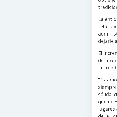
tradicio
La entid
reflejan
administ
dejarle
El incre
de prom
la credi
"Estamos
siempre 
sólida;
que nue
lugares 
de la Lo