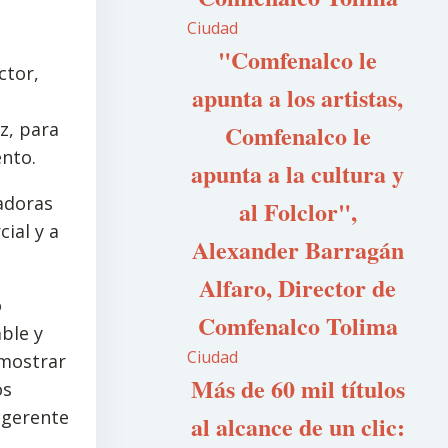
Ciudad
"Comfenalco le
ctor,
apunta a los artistas,
z, para
Comfenalco le
nto.
apunta a la cultura y
vadoras
al Folclor",
ial y a
Alexander Barragán
Alfaro, Director de
o
Comfenalco Tolima
ble y
Ciudad
emostrar
Más de 60 mil títulos
os
, gerente
al alcance de un clic: