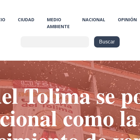
CIO
CIUDAD
MEDIO
NACIONAL
OPINIÓN
AMBIENTE
el Tolima se p
acional como la