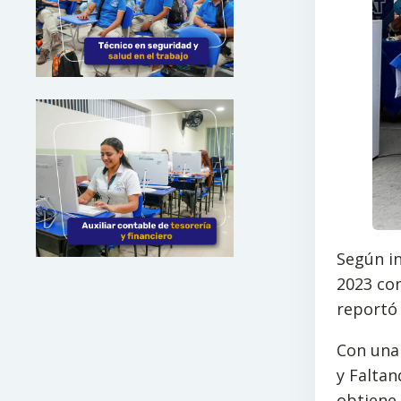
Según in
2023 con
reportó 
Con una 
y Faltan
obtiene 