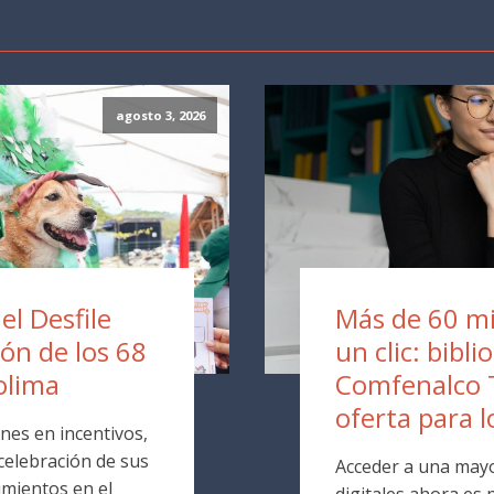
agosto 3, 2026
 el Desfile
Más de 60 mil
ión de los 68
un clic: bibli
olima
Comfenalco 
oferta para l
nes en incentivos,
 celebración de sus
Acceder a una mayo
mientos en el
digitales ahora es p