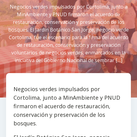
Negocios verdes impulsados por Cortolima, junto a
MinAmbiente y PNUD firmaron el acuerdo de
restauración, conservación y preservación de los
bosques. El Jardín Botánico San Jorge, negocio verde
Cortolima, fue el escenario para la firma del acuerdo
de restauración, conservación y preservación
voluntarios de negocios verdes, enmarcados en la
iniciativa del Gobierno Nacional de sembrar […]
Negocios verdes impulsados por
Cortolima, junto a MinAmbiente y PNUD
firmaron el acuerdo de restauración,
conservación y preservación de los
bosques.