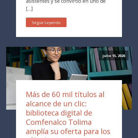
asistentes y se convirtió en uno de
[…]
Seguir Leyendo
julio 15, 2026
Más de 60 mil títulos al
alcance de un clic:
biblioteca digital de
Comfenalco Tolima
amplía su oferta para los