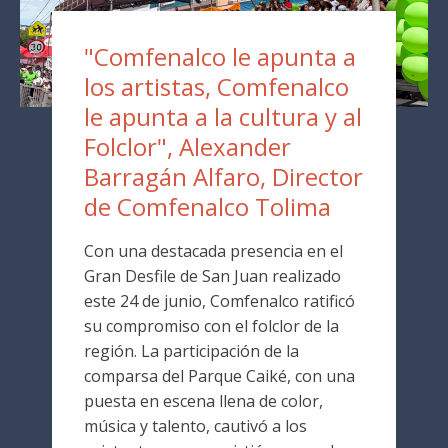
"Comfenalco le apunta a
los artistas, Comfenalco
le apunta a la cultura y al
Folclor", Alexander
Barragán Alfaro, Director
de Comfenalco Tolima
Con una destacada presencia en el
Gran Desfile de San Juan realizado
este 24 de junio, Comfenalco ratificó
su compromiso con el folclor de la
región. La participación de la
comparsa del Parque Caiké, con una
puesta en escena llena de color,
música y talento, cautivó a los