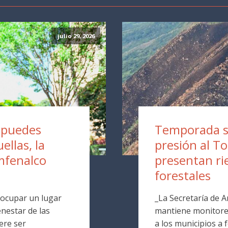
julio 29, 2026
a puedes
Temporada s
ellas, la
presión al T
mfenalco
presentan ri
forestales
 ocupar un lugar
_La Secretaría de 
nestar de las
mantiene monitore
ere ser
a los municipios a 