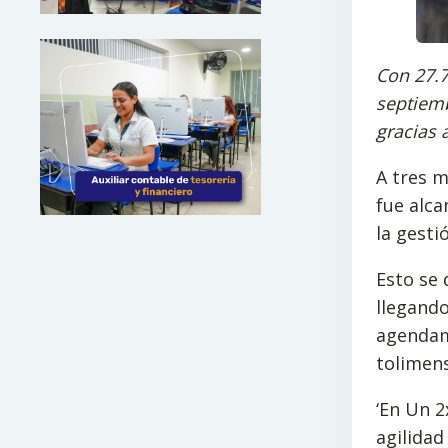
Con 27.7
septiemb
gracias 
A tres m
fue alca
la gesti
Esto se 
llegando
agendam
tolimens
‘En Un 2
agilidad