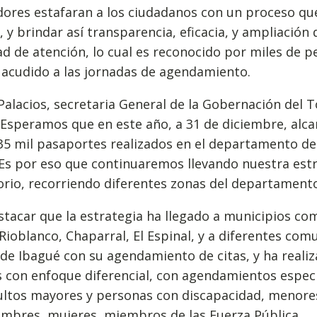
dores estafaran a los ciudadanos con un proceso qu
, y brindar así transparencia, eficacia, y ampliación 
d de atención, lo cual es reconocido por miles de 
 acudido a las jornadas de agendamiento.
alacios, secretaria General de la Gobernación del T
“Esperamos que en este año, a 31 de diciembre, al
35 mil pasaportes realizados en el departamento de
Es por eso que continuaremos llevando nuestra est
torio, recorriendo diferentes zonas del departamento”
tacar que la estrategia ha llegado a municipios co
Rioblanco, Chaparral, El Espinal, y a diferentes com
de Ibagué con su agendamiento de citas, y ha reali
 con enfoque diferencial, con agendamientos espec
ultos mayores y personas con discapacidad, menore
ombres, mujeres, miembros de las Fuerza Pública,