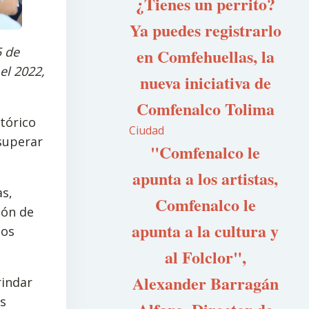
¿Tienes un perrito?
Ya puedes registrarlo
5 de
en Comfehuellas, la
el 2022,
nueva iniciativa de
Comfenalco Tolima
stórico
Ciudad
 superar
"Comfenalco le
apunta a los artistas,
as,
Comfenalco le
ión de
apunta a la cultura y
los
al Folclor",
Alexander Barragán
rindar
os