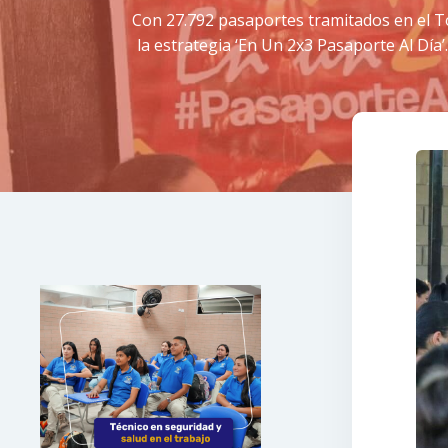
Con 27.792 pasaportes tramitados en el To
la estrategia ‘En Un 2x3 Pasaporte Al Día’