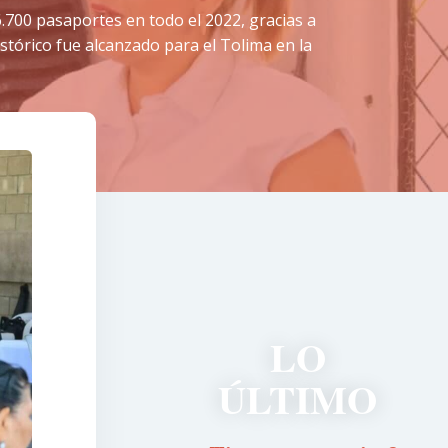
.700 pasaportes en todo el 2022, gracias a
istórico fue alcanzado para el Tolima en la
LO
ÚLTIMO