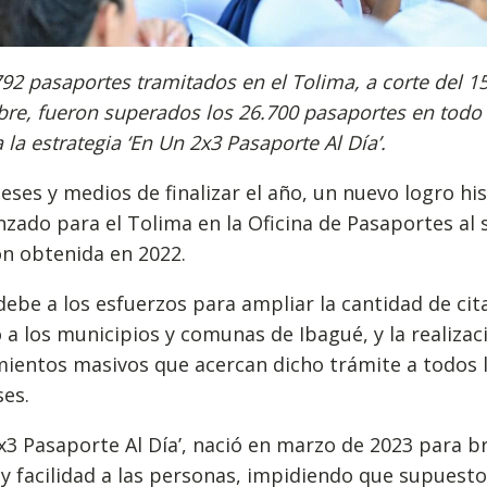
92 pasaportes tramitados en el Tolima, a corte del 1
re, fueron superados los 26.700 pasaportes en todo 
a la estrategia ‘En Un 2x3 Pasaporte Al Día’.
eses y medios de finalizar el año, un nuevo logro hi
nzado para el Tolima en la Oficina de Pasaportes al
ón obtenida en 2022.
debe a los esfuerzos para ampliar la cantidad de cit
 a los municipios y comunas de Ibagué, y la realizac
ientos masivos que acercan dicho trámite a todos 
es.
x3 Pasaporte Al Día’, nació en marzo de 2023 para b
 y facilidad a las personas, impidiendo que supuest