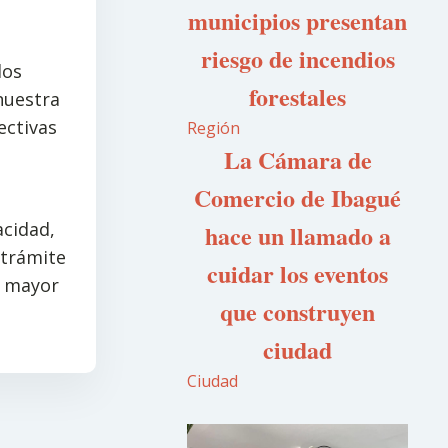
municipios presentan
riesgo de incendios
los
forestales
nuestra
ectivas
Región
La Cámara de
Comercio de Ibagué
acidad,
hace un llamado a
 trámite
cuidar los eventos
n mayor
que construyen
ciudad
Ciudad