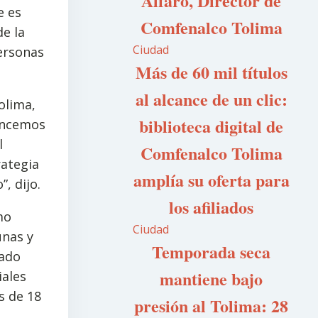
Alfaro, Director de
e es
Comfenalco Tolima
de la
Ciudad
personas
Más de 60 mil títulos
al alcance de un clic:
olima,
biblioteca digital de
cancemos
l
Comfenalco Tolima
rategia
amplía su oferta para
, dijo.
los afiliados
mo
Ciudad
unas y
Temporada seca
zado
mantiene bajo
iales
s de 18
presión al Tolima: 28