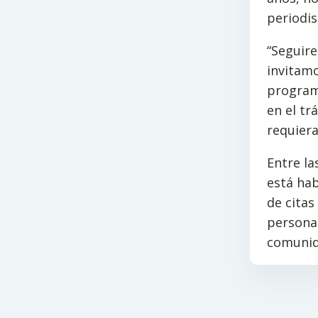
periodis
“Seguire
invitam
programa
en el tr
requiera
Entre la
está hab
de citas
personal
comunid