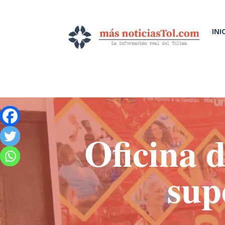
INI
Oficina 
sup