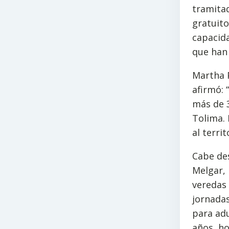
tramita
gratuito
capacida
que han
Martha P
afirmó: 
más de 
Tolima. 
al terri
Cabe des
Melgar, 
veredas 
jornadas
para ad
años, h