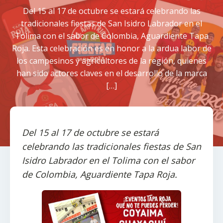
Del 15 al 17 de octubre se estará celebrando las
tradicionales fiestas de San Isidro Labrador en el
Tolima con el sabor de Colombia, Aguardiente Tapa
Roja. Esta celebración es en honor a la ardua labor de
los campesinos y agricultores de la región, quienes
han sido actores claves en el desarrollo de la marca
[…]
Del 15 al 17 de octubre se estará
celebrando las tradicionales fiestas de San
Isidro Labrador en el Tolima con el sabor
de Colombia, Aguardiente Tapa Roja.