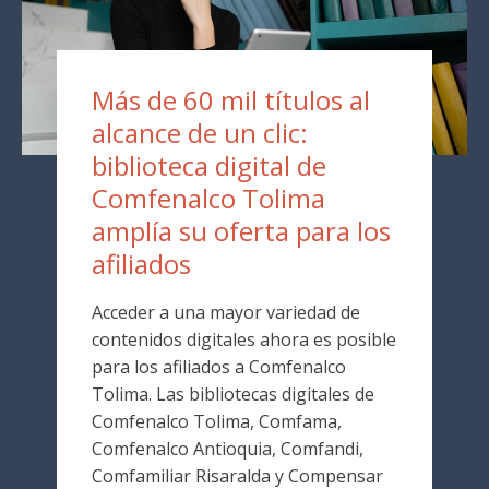
Más de 60 mil títulos al
alcance de un clic:
biblioteca digital de
Comfenalco Tolima
amplía su oferta para los
afiliados
Acceder a una mayor variedad de
contenidos digitales ahora es posible
para los afiliados a Comfenalco
Tolima. Las bibliotecas digitales de
Comfenalco Tolima, Comfama,
Comfenalco Antioquia, Comfandi,
Comfamiliar Risaralda y Compensar