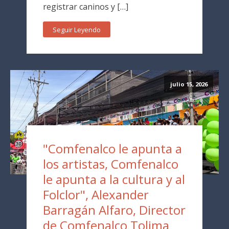
registrar caninos y […]
Seguir Leyendo
julio 15, 2026
"Comfenalco le apunta a
los artistas, Comfenalco
le apunta a la cultura y al
Folclor", Alexander
Barragán Alfaro, Director
de Comfenalco Tolima