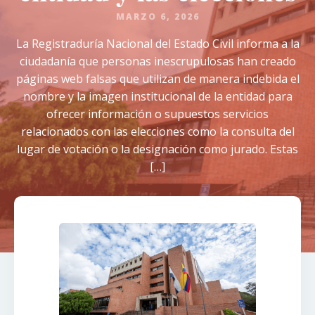
MARZO 6, 2026
La Registraduría Nacional del Estado Civil informa a la
ciudadanía que personas inescrupulosas han creado
páginas web falsas que utilizan de manera indebida el
nombre y la imagen institucional de la entidad para
ofrecer información o supuestos servicios
relacionados con las elecciones como la consulta del
lugar de votación o la designación como jurado. Estas
[…]