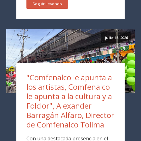
Seguir Leyendo
julio 15, 2026
"Comfenalco le apunta a
los artistas, Comfenalco
le apunta a la cultura y al
Folclor", Alexander
Barragán Alfaro, Director
de Comfenalco Tolima
Con una destacada presencia en el