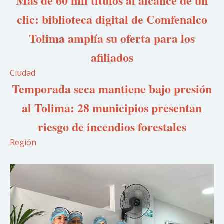
Más de 60 mil títulos al alcance de un
clic: biblioteca digital de Comfenalco
Tolima amplía su oferta para los
afiliados
Ciudad
Temporada seca mantiene bajo presión
al Tolima: 28 municipios presentan
riesgo de incendios forestales
Región