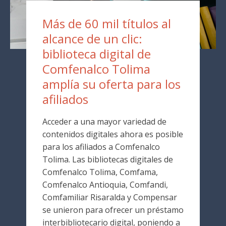
Más de 60 mil títulos al
alcance de un clic:
biblioteca digital de
Comfenalco Tolima
amplía su oferta para los
afiliados
Acceder a una mayor variedad de
contenidos digitales ahora es posible
para los afiliados a Comfenalco
Tolima. Las bibliotecas digitales de
Comfenalco Tolima, Comfama,
Comfenalco Antioquia, Comfandi,
Comfamiliar Risaralda y Compensar
se unieron para ofrecer un préstamo
interbibliotecario digital, poniendo a