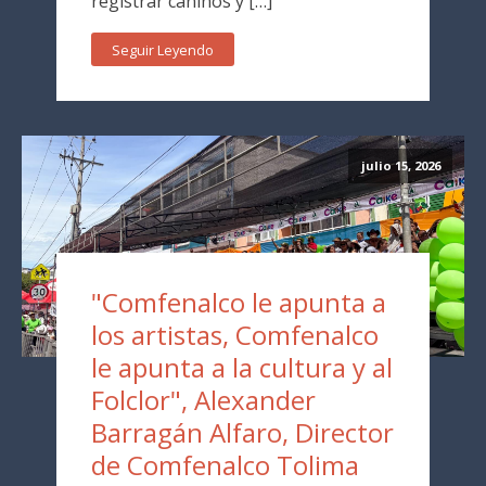
registrar caninos y […]
Seguir Leyendo
julio 15, 2026
"Comfenalco le apunta a
los artistas, Comfenalco
le apunta a la cultura y al
Folclor", Alexander
Barragán Alfaro, Director
de Comfenalco Tolima